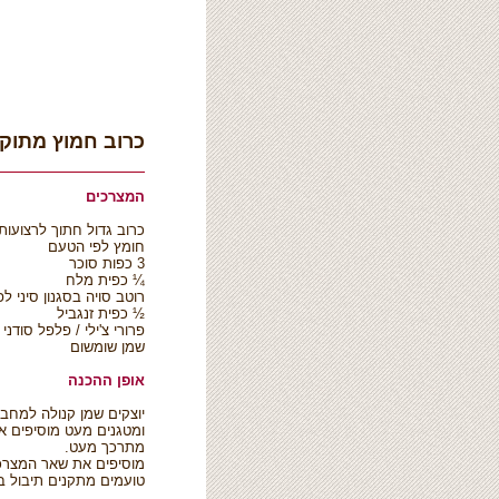
כרוב חמוץ מתוק 
המצרכים
כרוב גדול חתוך לרצועות ב
חומץ לפי הטעם
3 כפות סוכר
¼ כפית מלח
רוטב סויה בסגנון סיני ל
½ כפית זנגביל
פרורי צ'ילי / פלפל סודני 
שמן שומשום
אופן ההכנה
יוצקים שמן קנולה למחבת 
ומטגנים מעט מוסיפים את
מתרכך מעט.
מוסיפים את שאר המצרכים 
טועמים מתקנים תיבול ב