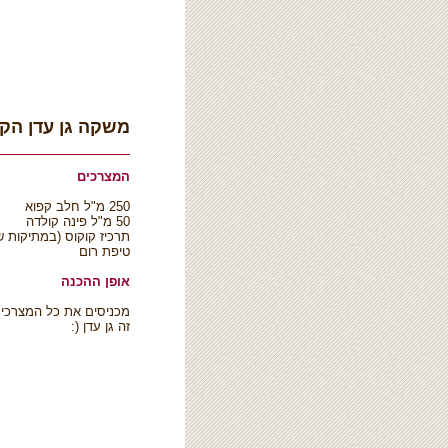
משקה גן עדן הק
המצרכים
250 מ"ל חלב קפוא
50 מ"ל פינה קולדה
תרכיז קוקוס (במתיקות ש
טיפת רום
אופן ההכנה
מכניסים את כל המצרכים
זה גן עדן (: