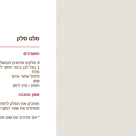
סלט סלק
המצרכים
4 סלקים אדומים מבושלים
1 בצל לבן בינוני חתוך לחצאי טבעות / 2 שיני שום כתושות
מלח
פלפל שחור גרוס
שמן
חומץ / מיץ לימון
אופן ההכנה
חותכים את הסלק ליתדות 
מוסיפים את שאר המצרכ
*
אם מכינים עם שום אפש