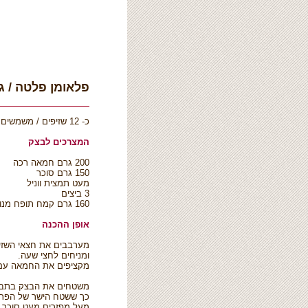
פלאומן פלטה / גד
כ- 12 שזיפים / משמשים
המצרכים לבצק
200 גרם חמאה רכה
150 גרם סוכר
מעט תמצית ווניל
3 ביצים
160 גרם קמח תופח מנופה
אופן ההכנה
מערבבים את חצאי השזי
ומניחים לחצי שעה.
מקציפים את החמאה עם ה
משטחים את הבצק בתבנית
כך ששטח הישר של הפרי
מעל מפזרים מעט סוכר וק